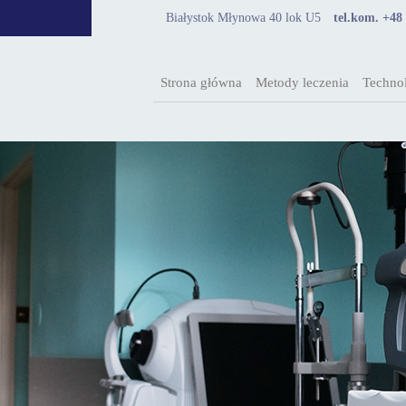
Białystok Młynowa 40 lok U5
tel.kom. +48
Strona główna
Metody leczenia
Technol