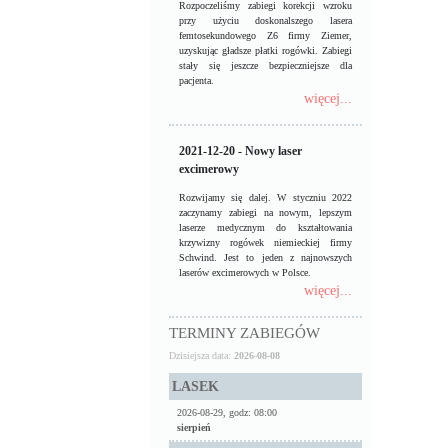
Rozpoczeliśmy zabiegi korekcji wzroku
przy użyciu doskonalszego lasera
femtosekundowego Z6 firmy Ziemer,
uzyskując gładsze płatki rogówki. Zabiegi
stały się jeszcze bezpieczniejsze dla
pacjenta.
więcej...
2021-12-20 - Nowy laser
excimerowy
Rozwijamy się dalej. W styczniu 2022
zaczynamy zabiegi na nowym, lepszym
laserze medycznym do kształtowania
krzywizny rogówek niemieckiej firmy
Schwind. Jest to jeden z najnowszych
laserów excimerowych w Polsce.
więcej...
TERMINY ZABIEGÓW
Dzisiejsza data:
2026-08-08
LASEK
2026-08-29, godz: 08:00
sierpień