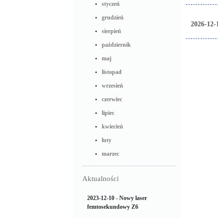
styczeń
grudzień
2026-12-
sierpień
październik
maj
listopad
wrzesień
czerwiec
lipiec
kwiecień
luty
marzec
Aktualności
2023-12-10 - Nowy laser
femtosekundowy Z6