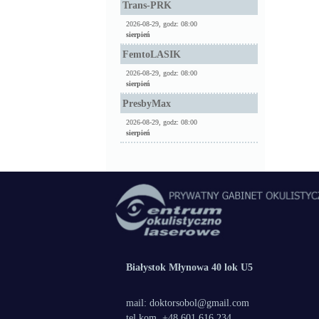
Trans-PRK
2026-08-29, godz: 08:00
sierpień
FemtoLASIK
2026-08-29, godz: 08:00
sierpień
PresbyMax
2026-08-29, godz: 08:00
sierpień
Białystok Młynowa 40 lok U5
mail: doktorsobol@gmail.com
tel.kom. +48 601 616 234