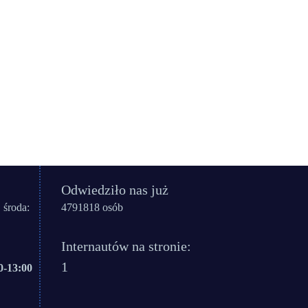
Odwiedziło nas już
 środa:
4791818 osób
Internautów na stronie:
1
0-13:00