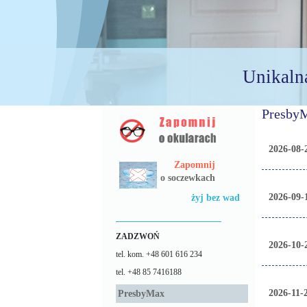
Unikaln
Presby
2026-08-2
Zapomnij
o soczewkach
2026-09-1
żyj bez wad
______________________
ZADZWOŃ
2026-10-
tel. kom. +48 601 616 234
tel. +48 85 7416188
2026-11-2
PresbyMax