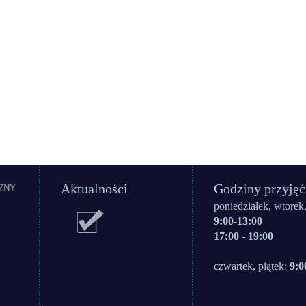
Aktualności
Godziny przyjęć
poniedziałek, wtorek,
9:00-13:00
17:00 - 19:00
czwartek, piątek:
9:0