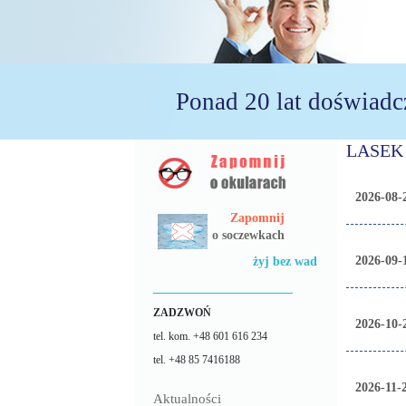
Ponad 20 lat doświadc
LASEK
2026-08-2
Zapomnij
o soczewkach
2026-09-1
żyj bez wad
______________________
ZADZWOŃ
2026-10-
tel. kom. +48 601 616 234
tel. +48 85 7416188
2026-11-2
Aktualności