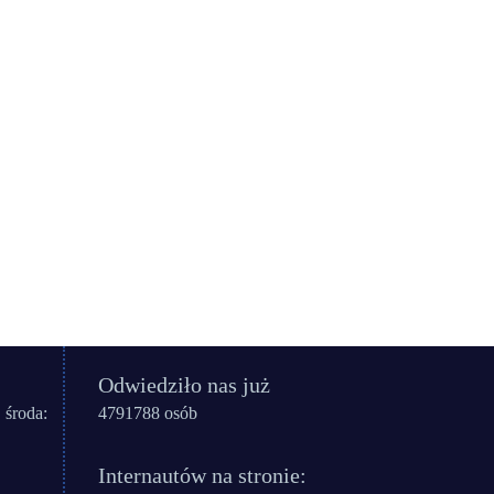
Odwiedziło nas już
 środa:
4791788 osób
Internautów na stronie: