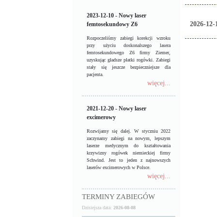
2023-12-10 - Nowy laser
2026-12-
femtosekundowy Z6
Rozpoczeliśmy zabiegi korekcji wzroku
przy użyciu doskonalszego lasera
Unikaln
femtosekundowego Z6 firmy Ziemer,
uzyskując gładsze płatki rogówki. Zabiegi
stały się jeszcze bezpieczniejsze dla
pacjenta.
więcej...
2021-12-20 - Nowy laser
excimerowy
Rozwijamy się dalej. W styczniu 2022
zaczynamy zabiegi na nowym, lepszym
laserze medycznym do kształtowania
krzywizny rogówek niemieckiej firmy
Schwind. Jest to jeden z najnowszych
laserów excimerowych w Polsce.
więcej...
TERMINY ZABIEGÓW
Dzisiejsza data:
2026-08-08