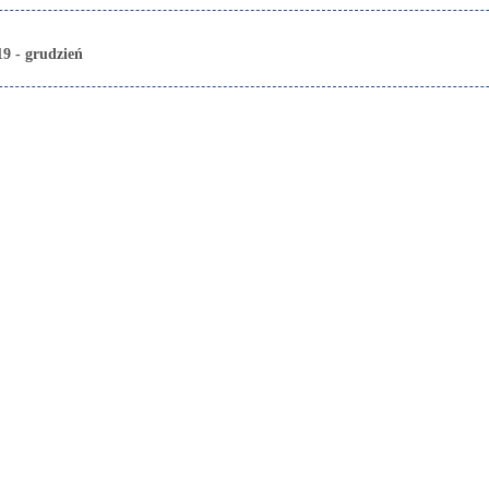
19 - grudzień
a aparatura medyczna do badań kwalifik