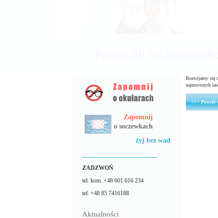
Unikaln
Rozwijamy się d
najnowszych la
<<< Powrót 
Zapomnij
o soczewkach
żyj bez wad
______________________
ZADZWOŃ
tel. kom. +48 601 616 234
tel. +48 85 7416188
Aktualności