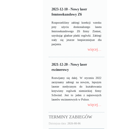
2023-12-10 - Nowy laser
femtosekundowy Z6
Rozpoczeliśmy zabiegi korekcji wzroku
przy użyciu doskonalszego lasera
femtosekundowego Z6 firmy Ziemer,
uzyskując gładsze płatki rogówki. Zabiegi
stały się jeszcze bezpieczniejsze dla
pacjenta.
więcej...
2021-12-20 - Nowy laser
excimerowy
Rozwijamy się dalej. W styczniu 2022
zaczynamy zabiegi na nowym, lepszym
laserze medycznym do kształtowania
krzywizny rogówek niemieckiej firmy
Schwind. Jest to jeden z najnowszych
laserów excimerowych w Polsce.
więcej...
TERMINY ZABIEGÓW
Dzisiejsza data:
2026-08-06