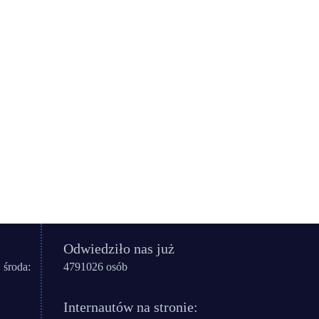
Odwiedziło nas już
 środa:
4791026 osób
Internautów na stronie: