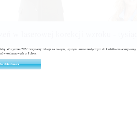
a aparatura medyczna do badań kwalifik
alej. W styczniu 2022 zaczynamy zabiegi na nowym, lepszym laserze medycznym do kształtowania krzywizny r
serów excimerowych w Polsce.
do aktualności