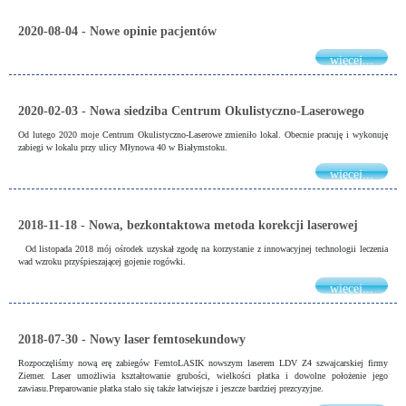
2020-08-04 - Nowe opinie pacjentów
więcej...
2020-02-03 - Nowa siedziba Centrum Okulistyczno-Laserowego
Od lutego 2020 moje Centrum Okulistyczno-Laserowe zmieniło lokal. Obecnie pracuję i wykonuję
zabiegi w lokalu przy ulicy Młynowa 40 w Białymstoku.
więcej...
2018-11-18 - Nowa, bezkontaktowa metoda korekcji laserowej
Od listopada 2018 mój ośrodek uzyskał zgodę na korzystanie z innowacyjnej technologii leczenia
wad wzroku przyśpieszającej gojenie rogówki.
więcej...
2018-07-30 - Nowy laser femtosekundowy
Rozpoczęliśmy nową erę zabiegów FemtoLASIK nowszym laserem LDV Z4 szwajcarskiej firmy
Ziemer. Laser umożliwia kształtowanie grubości, wielkości płatka i dowolne położenie jego
zawiasu.Preparowanie płatka stało się także łatwiejsze i jeszcze bardziej prezcyzyjne.