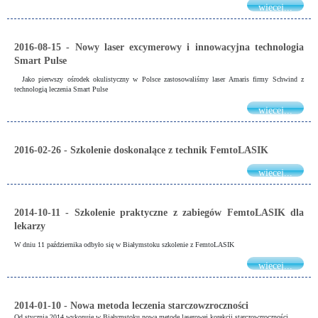
więcej...
2016-08-15 - Nowy laser excymerowy i innowacyjna technologia
Smart Pulse
Jako pierwszy ośrodek okulistyczny w Polsce zastosowaliśmy laser Amaris firmy Schwind z
technologią leczenia Smart Pulse
więcej...
2016-02-26 - Szkolenie doskonalące z technik FemtoLASIK
więcej...
2014-10-11 - Szkolenie praktyczne z zabiegów FemtoLASIK dla
lekarzy
W dniu 11 października odbyło się w Białymstoku szkolenie z FemtoLASIK
więcej...
2014-01-10 - Nowa metoda leczenia starczowzroczności
Od stycznia 2014 wykonuję w Białymstoku nową metodę laserowej korekcji starczowzroczności .....