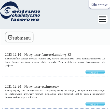
Kontakt
Toggle navi
submenu
2023-12-10 - Nowy laser femtosekundowy Z6
Rozpoczeliśmy zabiegi korekcji wzroku przy użyciu doskonalszego lasera femtosekundowego Z6
firmy Ziemer, uzyskując gładsze płatki rogówki. Zabiegi stały się jeszcze bezpieczniejsze dla
pacjenta.
więcej...
2021-12-20 - Nowy laser excimerowy
Rozwijamy się dalej. W styczniu 2022 zaczynamy zabiegi na nowym, lepszym laserze medycznym
do kształtowania krzywizny rogówek niemieckiej firmy Schwind. Jest to jeden z najnowszych
laserów excimerowych w Polsce.
więcej...