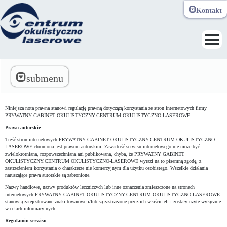
Kontakt
Toggle navi
submenu
Niniejsza nota prawna stanowi regulację prawną dotyczącą korzystania ze stron internetowych firmy
PRYWATNY GABINET OKULISTYCZNY.CENTRUM OKULISTYCZNO-LASEROWE.
Prawo autorskie
Treść stron internetowych PRYWATNY GABINET OKULISTYCZNY.CENTRUM OKULISTYCZNO-
LASEROWE chroniona jest prawem autorskim. Zawartość serwisu internetowego nie może być
zwielokrotniana, rozpowszechniana ani publikowana, chyba, że PRYWATNY GABINET
OKULISTYCZNY.CENTRUM OKULISTYCZNO-LASEROWE wyrazi na to pisemną zgodę, z
zastrzeżeniem korzystania o charakterze nie komercyjnym dla użytku osobistego. Wszelkie działania
naruszające prawa autorskie są zabronione.
Nazwy handlowe, nazwy produktów leczniczych lub inne oznaczenia zmieszczone na stronach
internetowych PRYWATNY GABINET OKULISTYCZNY.CENTRUM OKULISTYCZNO-LASEROWE
stanowią zarejestrowane znaki towarowe i/lub są zastrzeżone przez ich właścicieli i zostały użyte wyłącznie
w celach informacyjnych.
Regulamin serwisu