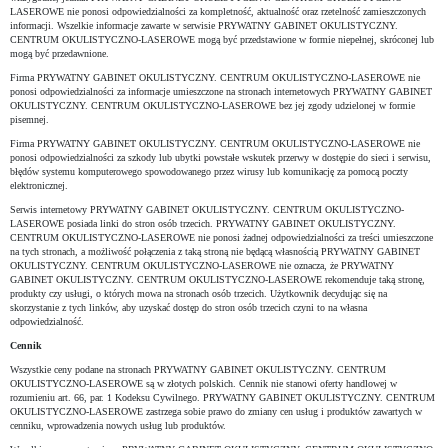
LASEROWE nie ponosi odpowiedzialności za kompletność, aktualność oraz rzetelność zamieszczonych
informacji. Wszelkie informacje zawarte w serwisie PRYWATNY GABINET OKULISTYCZNY.
CENTRUM OKULISTYCZNO-LASEROWE mogą być przedstawione w formie niepełnej, skróconej lub
mogą być przedawnione.
Firma PRYWATNY GABINET OKULISTYCZNY. CENTRUM OKULISTYCZNO-LASEROWE nie
ponosi odpowiedzialności za informacje umieszczone na stronach internetowych PRYWATNY GABINET
OKULISTYCZNY. CENTRUM OKULISTYCZNO-LASEROWE bez jej zgody udzielonej w formie
pisemnej.
Firma PRYWATNY GABINET OKULISTYCZNY. CENTRUM OKULISTYCZNO-LASEROWE nie
ponosi odpowiedzialności za szkody lub ubytki powstałe wskutek przerwy w dostępie do sieci i serwisu,
błędów systemu komputerowego spowodowanego przez wirusy lub komunikację za pomocą poczty
elektronicznej.
Serwis internetowy PRYWATNY GABINET OKULISTYCZNY. CENTRUM OKULISTYCZNO-
LASEROWE posiada linki do stron osób trzecich. PRYWATNY GABINET OKULISTYCZNY.
CENTRUM OKULISTYCZNO-LASEROWE nie ponosi żadnej odpowiedzialności za treści umieszczone
na tych stronach, a możliwość połączenia z taką stroną nie będącą własnością PRYWATNY GABINET
OKULISTYCZNY. CENTRUM OKULISTYCZNO-LASEROWE nie oznacza, że PRYWATNY
GABINET OKULISTYCZNY. CENTRUM OKULISTYCZNO-LASEROWE rekomenduje taką stronę,
produkty czy usługi, o których mowa na stronach osób trzecich. Użytkownik decydując się na
skorzystanie z tych linków, aby uzyskać dostęp do stron osób trzecich czyni to na własna
odpowiedzialność.
Cennik
Wszystkie ceny podane na stronach PRYWATNY GABINET OKULISTYCZNY. CENTRUM
OKULISTYCZNO-LASEROWE są w złotych polskich. Cennik nie stanowi oferty handlowej w
rozumieniu art. 66, par. 1 Kodeksu Cywilnego. PRYWATNY GABINET OKULISTYCZNY. CENTRUM
OKULISTYCZNO-LASEROWE zastrzega sobie prawo do zmiany cen usług i produktów zawartych w
cenniku, wprowadzenia nowych usług lub produktów.