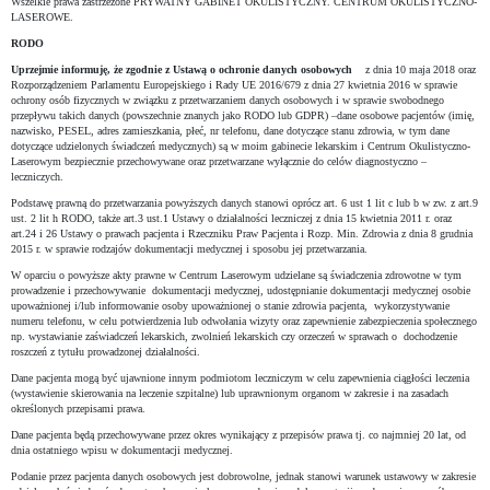
Wszelkie prawa zastrzeżone PRYWATNY GABINET OKULISTYCZNY. CENTRUM OKULISTYCZNO-
LASEROWE.
RODO
Uprzejmie informuję, że zgodnie z Ustawą o ochronie danych osobowych
z dnia 10 maja 2018 oraz
Rozporządzeniem Parlamentu Europejskiego i Rady UE 2016/679 z dnia 27 kwietnia 2016 w sprawie
ochrony osób fizycznych w związku z przetwarzaniem danych osobowych i w sprawie swobodnego
przepływu takich danych (powszechnie znanych jako RODO lub GDPR) –dane osobowe pacjentów (imię,
nazwisko, PESEL, adres zamieszkania, płeć, nr telefonu, dane dotyczące stanu zdrowia, w tym dane
dotyczące udzielonych świadczeń medycznych) są w moim gabinecie lekarskim i Centrum Okulistyczno-
Laserowym bezpiecznie przechowywane oraz przetwarzane wyłącznie do celów diagnostyczno –
leczniczych.
Podstawę prawną do przetwarzania powyższych danych stanowi oprócz art. 6 ust 1 lit c lub b w zw. z art.9
ust. 2 lit h RODO, także art.3 ust.1 Ustawy o działalności leczniczej z dnia 15 kwietnia 2011 r. oraz
art.24 i 26 Ustawy o prawach pacjenta i Rzeczniku Praw Pacjenta i Rozp. Min. Zdrowia z dnia 8 grudnia
2015 r. w sprawie rodzajów dokumentacji medycznej i sposobu jej przetwarzania.
W oparciu o powyższe akty prawne w Centrum Laserowym udzielane są świadczenia zdrowotne w tym
prowadzenie i przechowywanie dokumentacji medycznej, udostępnianie dokumentacji medycznej osobie
upoważnionej i/lub informowanie osoby upoważnionej o stanie zdrowia pacjenta, wykorzystywanie
numeru telefonu, w celu potwierdzenia lub odwołania wizyty oraz zapewnienie zabezpieczenia społecznego
np. wystawianie zaświadczeń lekarskich, zwolnień lekarskich czy orzeczeń w sprawach o dochodzenie
roszczeń z tytułu prowadzonej działalności.
Dane pacjenta mogą być ujawnione innym podmiotom leczniczym w celu zapewnienia ciągłości leczenia
(wystawienie skierowania na leczenie szpitalne) lub uprawnionym organom w zakresie i na zasadach
określonych przepisami prawa.
Dane pacjenta będą przechowywane przez okres wynikający z przepisów prawa tj. co najmniej 20 lat, od
dnia ostatniego wpisu w dokumentacji medycznej.
Podanie przez pacjenta danych osobowych jest dobrowolne, jednak stanowi warunek ustawowy w zakresie