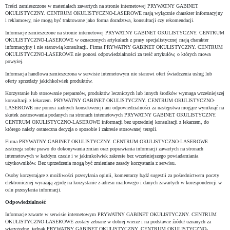
Treści zamieszczone w materiałach zawartych na stronie internetowej PRYWATNY GABINET
OKULISTYCZNY. CENTRUM OKULISTYCZNO-LASEROWE mają wyłącznie charakter informacyjny
i reklamowy, nie mogą być traktowane jako forma doradztwa, konsultacji czy rekomendacji.
Informacje zamieszczone na stronie internetowej PRYWATNY GABINET OKULISTYCZNY. CENTRUM
OKULISTYCZNO-LASEROWE w oznaczonych artykułach z prasy specjalistycznej mają charakter
informacyjny i nie stanowią konsultacji. Firma PRYWATNY GABINET OKULISTYCZNY. CENTRUM
OKULISTYCZNO-LASEROWE nie ponosi odpowiedzialności za treść artykułów, o których mowa
powyżej.
Informacja handlowa zamieszczona w serwisie internetowym nie stanowi ofert świadczenia usług lub
oferty sprzedaży jakichkolwiek produktów.
Korzystanie lub stosowanie preparatów, produktów leczniczych lub innych środków wymaga wcześniejszej
konsultacji z lekarzem. PRYWATNY GABINET OKULISTYCZNY. CENTRUM OKULISTYCZNO-
LASEROWE nie ponosi żadnych konsekwencji ani odpowiedzialności za następstwa mogące wyniknąć na
skutek zastosowania podanych na stronach internetowych PRYWATNY GABINET OKULISTYCZNY.
CENTRUM OKULISTYCZNO-LASEROWE informacji bez uprzedniej konsultacji z lekarzem, do
którego należy ostateczna decyzja o sposobie i zakresie stosowanej terapii.
Firma PRYWATNY GABINET OKULISTYCZNY. CENTRUM OKULISTYCZNO-LASEROWE
zastrzega sobie prawo do dokonywania zmian oraz poprawiania informacji zawartych na stronach
internetowych w każdym czasie i w jakimkolwiek zakresie bez wcześniejszego powiadamiania
użytkowników. Bez uprzedzenia mogą być zmieniane zasady korzystania z serwisu.
Osoby korzystające z możliwości przesyłania opinii, komentarzy bądź sugestii za pośrednictwem poczty
elektronicznej wyrażają zgodę na korzystanie z adresu mailowego i danych zawartych w korespondencji w
celu przesyłania informacji.
Odpowiedzialność
Informacje zawarte w serwisie internetowym PRYWATNY GABINET OKULISTYCZNY. CENTRUM
OKULISTYCZNO-LASEROWE zostały zebrane w dobrej wierze i na podstawie źródeł uznanych za
wiarygodne, jednak PRYWATNY GABINET OKULISTYCZNY. CENTRUM OKULISTYCZNO-